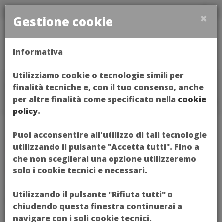
×
Gestione cookie
Toggl
Informativa
naviga
Utilizziamo cookie o tecnologie simili per
Home
FOTOGRAFIA EUROPEA
finalità tecniche e, con il tuo consenso, anche
per altre finalità come specificato nella
cookie
policy
.
Puoi acconsentire all'utilizzo di tali tecnologie
FOTOGRAFIA
utilizzando il pulsante "Accetta tutti". Fino a
che non sceglierai una opzione utilizzeremo
EUROPEA
solo i cookie tecnici e necessari.
Utilizzando il pulsante "Rifiuta tutti" o
Il Festival, che vede la sua prima edizione nel
chiudendo questa finestra continuerai a
2005, è dedicato alla fotografia, forma d'arte che
navigare con i soli cookie tecnici.