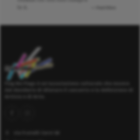
lo è.
Paul Klee
Flag No Flags è un'associazione culturale che muove
dal desiderio di dilatare il concetto e la definizione di
Artista e di Arte.
via Fratelli Cervi 60