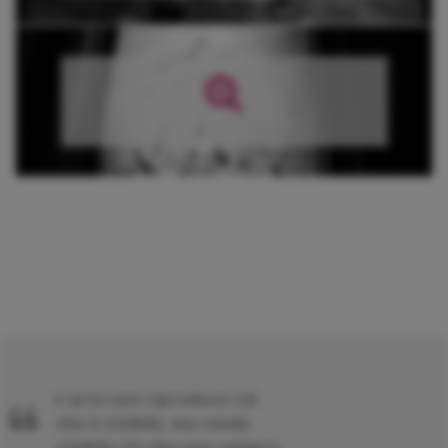
L'arte non riproduce ciò
che è visibile, ma rende
visibile ciò che non sempre