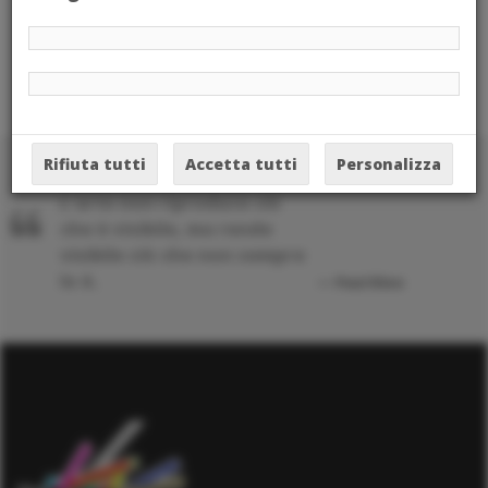
Rifiuta tutti
Accetta tutti
Personalizza
L'arte non riproduce ciò
che è visibile, ma rende
visibile ciò che non sempre
lo è.
Paul Klee