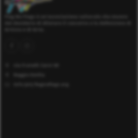
Flag No Flags è un'associazione culturale che muove
dal desiderio di dilatare il concetto e la definizione di
Artista e di Arte.
via Fratelli Cervi 60
Reggio Emilia
info [at] flagnoflags.org