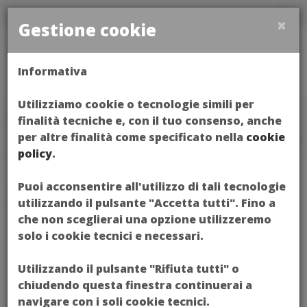
×
Gestione cookie
Toggl
Informativa
naviga
Utilizziamo cookie o tecnologie simili per
Home
EVENTI
finalità tecniche e, con il tuo consenso, anche
per altre finalità come specificato nella
cookie
policy
.
Puoi acconsentire all'utilizzo di tali tecnologie
EVENTI
utilizzando il pulsante "Accetta tutti". Fino a
che non sceglierai una opzione utilizzeremo
ARCHIVIO EVENTI
solo i cookie tecnici e necessari.
Utilizzando il pulsante "Rifiuta tutti" o
chiudendo questa finestra continuerai a
navigare con i soli cookie tecnici.